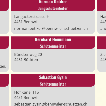
Norman Oetiker
Jungschützenleiter
Langackerstrasse 9
Ha
4431 Bennwil
44
norman.oetiker@bennwiler-schuetzen.ch
an
Bernhard Heinimann
Schützenmeister
Bündtenweg 20
Zie
4461 Böckten
44
zen.ch
Sebastian Gysin
Schützenmeister
Hof Känel 115
4431 Bennwil
sebastian.gysin@bennwiler-schuetzen.ch