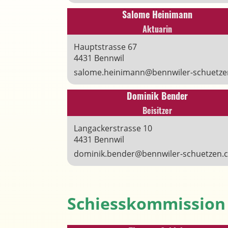
Salome Heinimann
Aktuarin
Hauptstrasse 67
4431 Bennwil
salome.heinimann@bennwiler-schuetze
Dominik Bender
Beisitzer
Langackerstrasse 10
4431 Bennwil
dominik.bender@bennwiler-schuetzen.
Schiesskommission