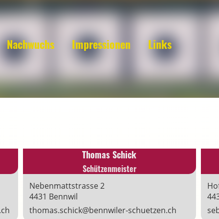
Nachwuchs
Impressionen
Links
Thomas Schick
Schützenmeister
Nebenmattstrasse 2
Hof
4431 Bennwil
44
.ch
thomas.schick@bennwiler-schuetzen.ch
se