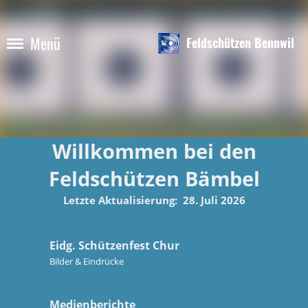
Menü
Feldschützen Bennwil
Willkommen bei den
Feldschützen Bämbel
Letzte Aktualisierung: 28. Juli 2026
Eidg. Schützenfest Chur
Bilder & Eindrücke
Medienberichte