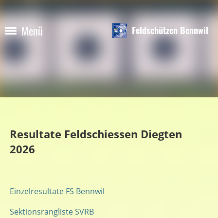
Menü
Feldschützen Bennwil
Resultate Feldschiessen Diegten
2026
Einzelresultate FS Bennwil
Sektionsrangliste SVRB