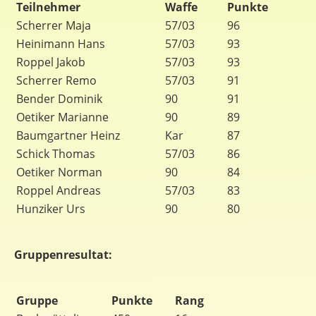
Teilnehmer
Waffe
Punkte
Scherrer Maja
57/03
96
Heinimann Hans
57/03
93
Roppel Jakob
57/03
93
Scherrer Remo
57/03
91
Bender Dominik
90
91
Oetiker Marianne
90
89
Baumgartner Heinz
Kar
87
Schick Thomas
57/03
86
Oetiker Norman
90
84
Roppel Andreas
57/03
83
Hunziker Urs
90
80
Gruppenresultat:
Gruppe
Punkte
Rang