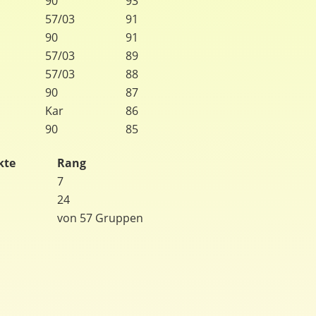
90
93
57/03
91
90
91
57/03
89
57/03
88
90
87
Kar
86
90
85
kte
Rang
7
24
von 57 Gruppen