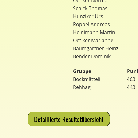
Oetiker Norman
Schick Thomas
Hunziker Urs
Roppel Andreas
Heinimann Martin
Oetiker Marianne
Baumgartner Heinz
Bender Dominik
Gruppe
Pun
Bockmätteli
463
Rehhag
443
Detaillierte Resultatübersicht