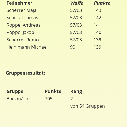
Teilnehmer
Waffe
Punkte
Scherrer Maja
57/03
143
Schick Thomas
57/03
142
Roppel Andreas
57/03
141
Roppel Jakob
57/03
140
Scherrer Remo
57/03
139
Heinimann Michael
90
139
Gruppenresultat:
Gruppe
Punkte
Rang
Bockmätteli
705
2
von 54 Gruppen