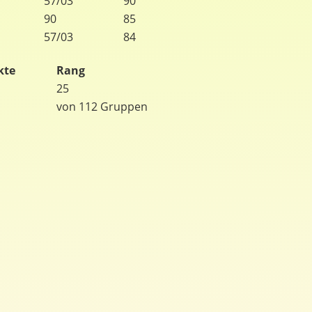
57/03
90
90
85
57/03
84
kte
Rang
25
von 112 Gruppen