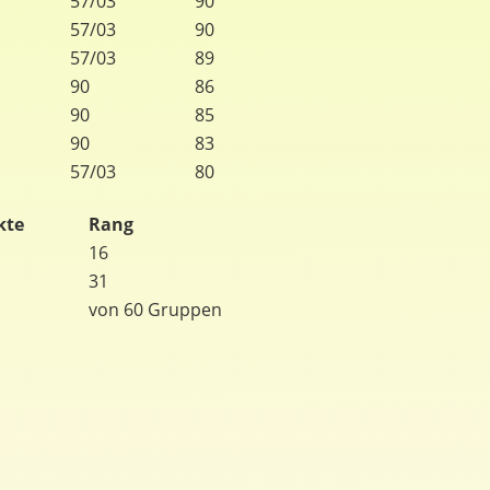
57/03
90
57/03
90
57/03
89
90
86
90
85
90
83
57/03
80
kte
Rang
16
31
von 60 Gruppen