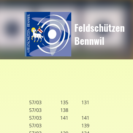
Feldschützen
Bennwil
57/03
135
131
57/03
138
57/03
141
141
57/03
139