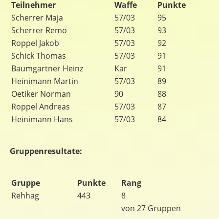
Teilnehmer
Waffe
Punkte
Scherrer Maja
57/03
95
Scherrer Remo
57/03
93
Roppel Jakob
57/03
92
Schick Thomas
57/03
91
Baumgartner Heinz
Kar
91
Heinimann Martin
57/03
89
Oetiker Norman
90
88
Roppel Andreas
57/03
87
Heinimann Hans
57/03
84
Gruppenresultate:
Gruppe
Punkte
Rang
Rehhag
443
8
von 27 Gruppen