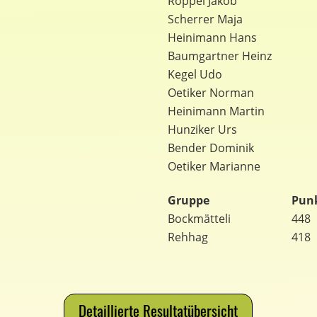
Roppel Jakob
Scherrer Maja
Heinimann Hans
Baumgartner Heinz
Kegel Udo
Oetiker Norman
Heinimann Martin
Hunziker Urs
Bender Dominik
Oetiker Marianne
Gruppe
Pun
Bockmätteli
448
Rehhag
418
Detaillierte Resultatübersicht