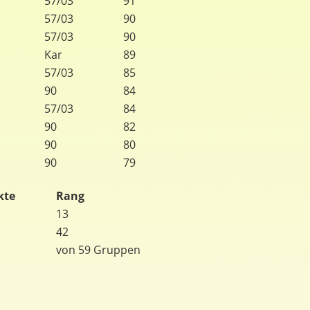
57/03
91
57/03
90
57/03
90
Kar
89
57/03
85
90
84
57/03
84
90
82
90
80
90
79
kte
Rang
13
42
von 59 Gruppen