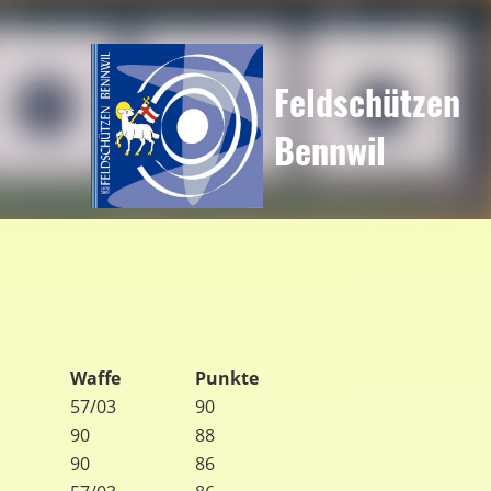
Feldschützen
Bennwil
Waffe
Punkte
57/03
90
90
88
90
86