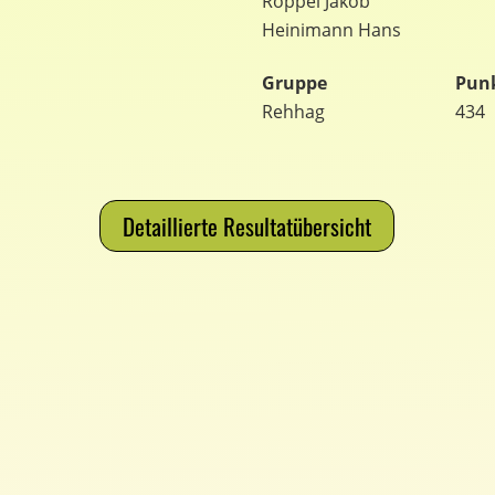
Roppel Jakob
Heinimann Hans
Gruppe
Pun
Rehhag
434
Detaillierte Resultatübersicht