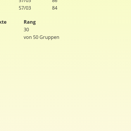
57/03
86
57/03
84
kte
Rang
30
von 50 Gruppen