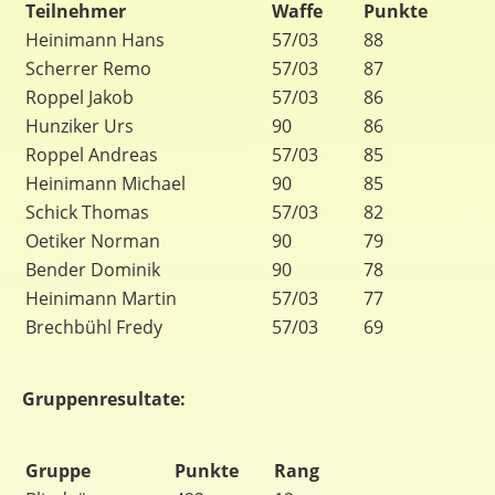
Teilnehmer
Waffe
Punkte
Heinimann Hans
57/03
88
Scherrer Remo
57/03
87
Roppel Jakob
57/03
86
Hunziker Urs
90
86
Roppel Andreas
57/03
85
Heinimann Michael
90
85
Schick Thomas
57/03
82
Oetiker Norman
90
79
Bender Dominik
90
78
Heinimann Martin
57/03
77
Brechbühl Fredy
57/03
69
Gruppenresultate:
Gruppe
Punkte
Rang