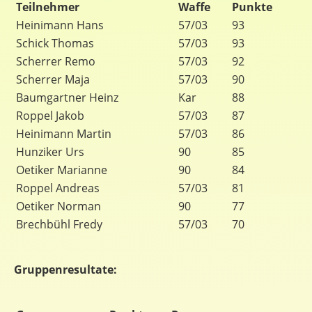
Teilnehmer
Waffe
Punkte
Heinimann Hans
57/03
93
Schick Thomas
57/03
93
Scherrer Remo
57/03
92
Scherrer Maja
57/03
90
Baumgartner Heinz
Kar
88
Roppel Jakob
57/03
87
Heinimann Martin
57/03
86
Hunziker Urs
90
85
Oetiker Marianne
90
84
Roppel Andreas
57/03
81
Oetiker Norman
90
77
Brechbühl Fredy
57/03
70
Gruppenresultate: