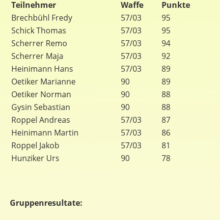
Teilnehmer
Waffe
Punkte
Brechbühl Fredy
57/03
95
Schick Thomas
57/03
95
Scherrer Remo
57/03
94
Scherrer Maja
57/03
92
Heinimann Hans
57/03
89
Oetiker Marianne
90
89
Oetiker Norman
90
88
Gysin Sebastian
90
88
Roppel Andreas
57/03
87
Heinimann Martin
57/03
86
Roppel Jakob
57/03
81
Hunziker Urs
90
78
Gruppenresultate: